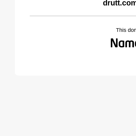
drutt.co
This do